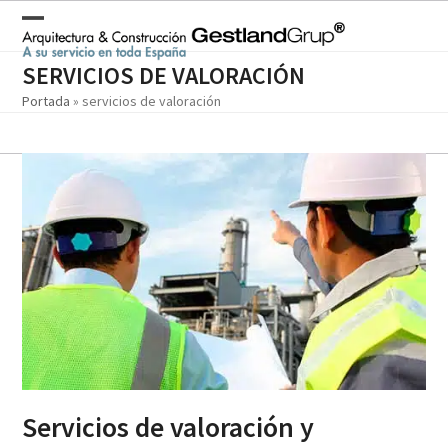
Skip
to
Open
Close
content
mobile
mobile
SERVICIOS DE VALORACIÓN
Portada
»
servicios de valoración
menu
menu
Servicios de valoración y