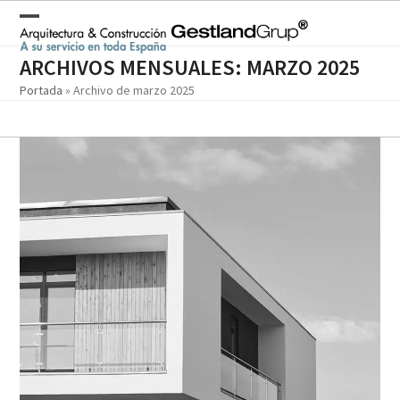
Skip
to
Open
Close
content
mobile
mobile
ARCHIVOS MENSUALES: MARZO 2025
Portada
»
Archivo de marzo 2025
menu
menu