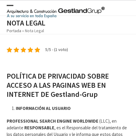
Skip
to
Open
Close
content
mobile
mobile
NOTA LEGAL
Portada
»
Nota Legal
menu
menu
5/5 - (1 voto)
POLÍTICA DE PRIVACIDAD SOBRE
ACCESO A LAS PAGINAS WEB EN
INTERNET DE Gestland-Grup
INFORMACIÓN AL USUARIO
PROFESSIONAL SEARCH ENGINE WORLDWIDE
(LLC), en
adelante
RESPONSABLE
, es el Responsable del tratamiento de
los datos personales del Usuario y le informa que estos datos