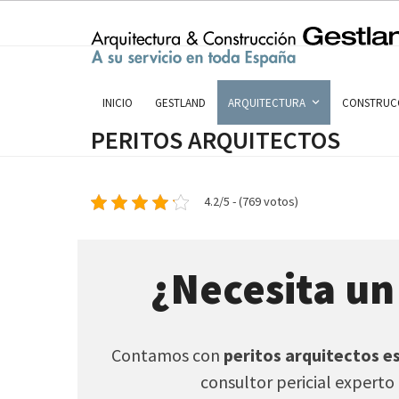
Skip
to
content
INICIO
GESTLAND
ARQUITECTURA
CONSTRUC
PERITOS ARQUITECTOS
4.2/5 - (769 votos)
¿Necesita un
Contamos con
peritos arquitectos e
consultor pericial experto