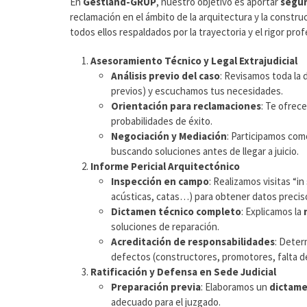
En
Gestland-GRUP
, nuestro objetivo es aportar
segur
reclamación en el ámbito de la arquitectura y la constru
todos ellos respaldados por la trayectoria y el rigor pr
Asesoramiento Técnico y Legal Extrajudicial
Análisis previo del caso
: Revisamos toda la 
previos) y escuchamos tus necesidades.
Orientación para reclamaciones
: Te ofrec
probabilidades de éxito.
Negociación y Mediación
: Participamos com
buscando soluciones antes de llegar a juicio.
Informe Pericial Arquitectónico
Inspección en campo
: Realizamos visitas “in
acústicas, catas…) para obtener datos precis
Dictamen técnico completo
: Explicamos la
soluciones de reparación.
Acreditación de responsabilidades
: Deter
defectos (constructores, promotores, falta d
Ratificación y Defensa en Sede Judicial
Preparación previa
: Elaboramos un
dictame
adecuado para el juzgado.