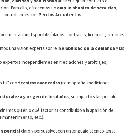
idad, claridad y soluciones
ante cualquier conflicto o
cción. Para ello, ofrecemos un
amplio abanico de servicios
,
ofesional de nuestros
Peritos Arquitectos
.
documentación disponible (planos, contratos, licencias, informes
emos una visión experta sobre la
viabilidad de la demanda
y las
o expertos independientes en mediaciones y arbitrajes,
 situ” con
técnicas avanzadas
(termografía, mediciones
os.
naturaleza y origen de los daños
, su impacto y las posibles
minamos quién o qué factor ha contribuido a la aparición de
e mantenimiento, etc.).
n pericial
claro y persuasivo, con un lenguaje técnico-legal