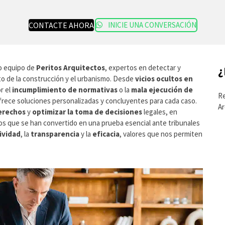
CONTACTE AHORA
INICIE UNA CONVERSACIÓN
o equipo de
Peritos Arquitectos
, expertos en detectar y
¿
ito de la construcción y el urbanismo. Desde
vicios ocultos en
r el
incumplimiento de normativas
o la
mala ejecución de
Re
rece soluciones personalizadas y concluyentes para cada caso.
Ar
erechos
y
optimizar la toma de decisiones
legales, en
os que se han convertido en una prueba esencial ante tribunales
ividad
, la
transparencia
y la
eficacia
, valores que nos permiten