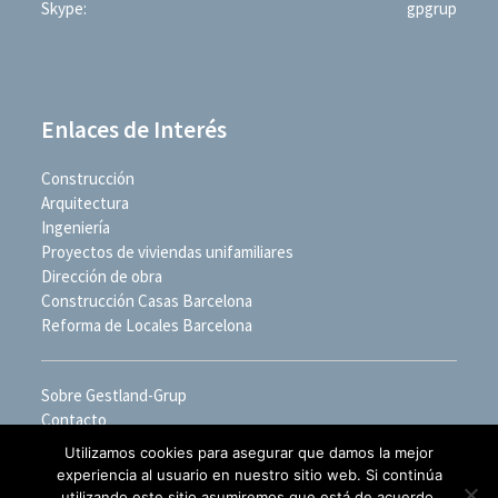
Skype:
gpgrup
Enlaces de Interés
Construcción
Arquitectura
Ingeniería
Proyectos de viviendas unifamiliares
Dirección de obra
Construcción Casas Barcelona
Reforma de Locales Barcelona
Sobre Gestland-Grup
Contacto
Utilizamos cookies para asegurar que damos la mejor
experiencia al usuario en nuestro sitio web. Si continúa
utilizando este sitio asumiremos que está de acuerdo.