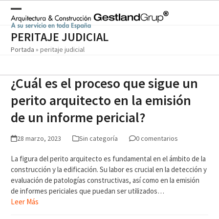
Skip
to
Open
Close
content
mobile
mobile
PERITAJE JUDICIAL
Portada
»
peritaje judicial
menu
menu
¿Cuál es el proceso que sigue un
perito arquitecto en la emisión
de un informe pericial?
28 marzo, 2023
Sin categoría
0 comentarios
La figura del perito arquitecto es fundamental en el ámbito de la
construcción y la edificación. Su labor es crucial en la detección y
evaluación de patologías constructivas, así como en la emisión
de informes periciales que puedan ser utilizados…
Leer Más